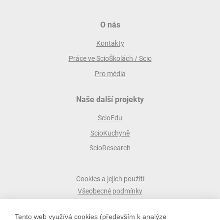
O nás
Kontakty
Práce ve ScioŠkolách / Scio
Pro média
Naše další projekty
ScioEdu
ScioKuchyně
ScioResearch
Cookies a jejich použití
Všeobecné podmínky
Ochrana osobních údajů
Tento web využívá cookies (především k analýze