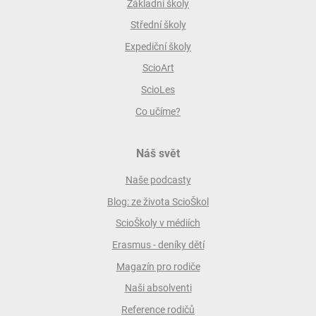
Základní školy
Střední školy
Expediční školy
ScioArt
ScioLes
Co učíme?
Náš svět
Naše podcasty
Blog: ze života ScioŠkol
ScioŠkoly v médiích
Erasmus - deníky dětí
Magazín pro rodiče
Naši absolventi
Reference rodičů