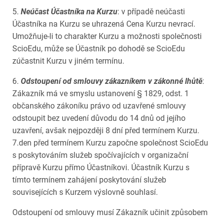
5.
Neúčast Účastníka na Kurzu
: v případě neúčasti
Účastníka na Kurzu se uhrazená Cena Kurzu nevrací.
Umožňuje-li to charakter Kurzu a možnosti společnosti
ScioEdu, může se Účastník po dohodě se ScioEdu
zúčastnit Kurzu v jiném termínu.
6.
Odstoupení od smlouvy zákazníkem v zákonné lhůtě
:
Zákazník má ve smyslu ustanovení § 1829, odst. 1
občanského zákoníku právo od uzavřené smlouvy
odstoupit bez uvedení důvodu do 14 dnů od jejího
uzavření, avšak nejpozději 8 dní před termínem Kurzu.
7.den před termínem Kurzu započne společnost ScioEdu
s poskytováním služeb spočívajících v organizační
přípravě Kurzu přímo Účastníkovi. Účastník Kurzu s
tímto termínem zahájení poskytování služeb
souvisejících s Kurzem výslovně souhlasí.
Odstoupení od smlouvy musí Zákazník učinit způsobem