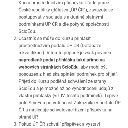
Kurzu prostřednictvím příspěvku Úřadu práce
České republiky (dále jen „ÚP ČR“), zavazuje se
postupovat v souladu s aktuálně platnými
podmínkami ÚP ČR a dle pokynů společnosti
ScioEdu.
Účastník se může do Kurzu přihlásit
prostřednictvím portálu ÚP ČR (Databáze
rekvalifikací). V tomto případě je však povinen
neprodleně podat přihlášku také přímo na
webových stránkách ScioEdu
, aby mohl být
posouzen z hlediska splnění podmínek pro přijetí.
Přijetí do Kurzu podléhá schválení ze strany
ScioEdu a je možné až po vyhodnocení údajů z
vlastní přihlášky (viz IV. těchto podmínek). Teprve
poté ScioEdu potvrdí účast Zákazníka v portálu ÚP
ČR a následuje schvalovací řízení příspěvku na
straně ÚP.
Pokud ÚP ČR schválí příspěvek a vystaví