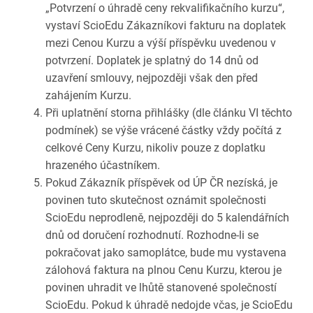
„Potvrzení o úhradě ceny rekvalifikačního kurzu“,
vystaví ScioEdu Zákazníkovi fakturu na doplatek
mezi Cenou Kurzu a výší příspěvku uvedenou v
potvrzení. Doplatek je splatný do 14 dnů od
uzavření smlouvy, nejpozději však den před
zahájením Kurzu.
Při uplatnění storna přihlášky (dle článku VI těchto
podmínek) se výše vrácené částky vždy počítá z
celkové Ceny Kurzu, nikoliv pouze z doplatku
hrazeného účastníkem.
Pokud Zákazník příspěvek od ÚP ČR nezíská, je
povinen tuto skutečnost oznámit společnosti
ScioEdu neprodleně, nejpozději do 5 kalendářních
dnů od doručení rozhodnutí. Rozhodne-li se
pokračovat jako samoplátce, bude mu vystavena
zálohová faktura na plnou Cenu Kurzu, kterou je
povinen uhradit ve lhůtě stanovené společností
ScioEdu. Pokud k úhradě nedojde včas, je ScioEdu