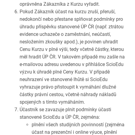
oprávněna Zákazníka z Kurzu vyřadit.
Pokud Zákazník účast na kurzu zruší, přeruší,
nedokončí nebo přestane splňovat podmínky pro
úhradu příspěvku stanovené ÚP ČR (např. ztrátou
evidence uchazeče o zaměstnání, neúčastí,
nesložením zkoušky apod.), je povinen uhradit
Cenu Kurzu v plné výši, tedy včetně částky, kterou
měl hradit ÚP ČR. V takovém případě mu zašle na
e-mailovou adresu uvedenou v přihlášce ScioEdu
výzvu k úhradě plné Ceny Kurzu. V případě
neuhrazení ve stanovené lhůtě si ScioEdu
vyhrazuje právo přistoupit k vymáhání dlužné
částky právní cestou, včetně náhrady nákladů
spojených s tímto vymáháním.
Účastník se zavazuje plnit podmínky účasti
stanovené ScioEdu a ÚP ČR, zejména:
plnění všech studijních povinností (zejména
účast na prezenční i online výuce, plnění