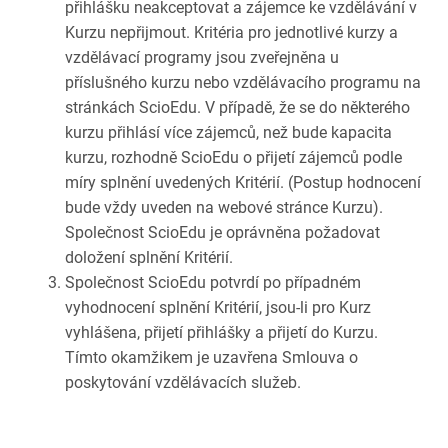
přihlášku neakceptovat a zájemce ke vzdělávání v
Kurzu nepřijmout. Kritéria pro jednotlivé kurzy a
vzdělávací programy jsou zveřejněna u
příslušného kurzu nebo vzdělávacího programu na
stránkách ScioEdu. V případě, že se do některého
kurzu přihlásí více zájemců, než bude kapacita
kurzu, rozhodně ScioEdu o přijetí zájemců podle
míry splnění uvedených Kritérií. (Postup hodnocení
bude vždy uveden na webové stránce Kurzu).
Společnost ScioEdu je oprávněna požadovat
doložení splnění Kritérií.
Společnost ScioEdu potvrdí po případném
vyhodnocení splnění Kritérií, jsou-li pro Kurz
vyhlášena, přijetí přihlášky a přijetí do Kurzu.
Tímto okamžikem je uzavřena Smlouva o
poskytování vzdělávacích služeb.