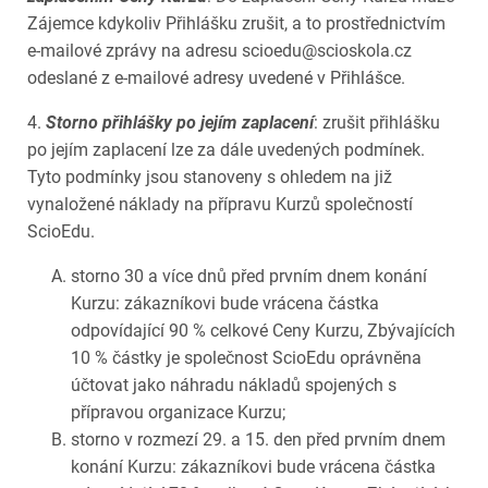
Zájemce kdykoliv Přihlášku zrušit, a to prostřednictvím
e-mailové zprávy na adresu scioedu@scioskola.cz
odeslané z e-mailové adresy uvedené v Přihlášce.
4.
Storno přihlášky po jejím zaplacení
: zrušit přihlášku
po jejím zaplacení lze za dále uvedených podmínek.
Tyto podmínky jsou stanoveny s ohledem na již
vynaložené náklady na přípravu Kurzů společností
ScioEdu.
storno 30 a více dnů před prvním dnem konání
Kurzu: zákazníkovi bude vrácena částka
odpovídající 90 % celkové Ceny Kurzu, Zbývajících
10 % částky je společnost ScioEdu oprávněna
účtovat jako náhradu nákladů spojených s
přípravou organizace Kurzu;
storno v rozmezí 29. a 15. den před prvním dnem
konání Kurzu: zákazníkovi bude vrácena částka