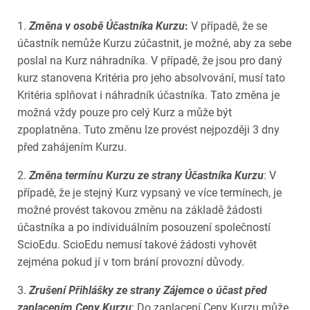
1.
Změna v osobě Účastníka Kurzu
:
V případě, že se
účastník nemůže Kurzu zúčastnit, je možné, aby za sebe
poslal na Kurz náhradníka. V případě, že jsou pro daný
kurz stanovena Kritéria pro jeho absolvování, musí tato
Kritéria splňovat i náhradník účastníka. Tato změna je
možná vždy pouze pro celý Kurz a může být
zpoplatněna. Tuto změnu lze provést nejpozději 3 dny
před zahájením Kurzu.
2.
Změna termínu Kurzu ze strany Účastníka Kurzu
: V
případě, že je stejný Kurz vypsaný ve více termínech, je
možné provést takovou změnu na základě žádosti
účastníka a po individuálním posouzení společností
ScioEdu. ScioEdu nemusí takové žádosti vyhovět
zejména pokud jí v tom brání provozní důvody.
3.
Zrušení Přihlášky ze strany Zájemce o účast před
zaplacením Ceny Kurzu
: Do zaplacení Ceny Kurzu může