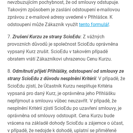
nevzbuzujícím pochybnost, že od smlouvy odstupuje.
Takovým způsobem je zaslání odstoupení e-mailovou
zprávou z e-mailové adresy uvedené v Přihlášce. K
odstoupení může Zákazník využít
tento formulář
.
7.
Zrušení Kurzu ze strany ScioEdu
: Z vážných
provozních důvodů je společnost ScioEdu oprávněna
vypsaný Kurz zrušit. ScioEdu v takovém případě
obratem vrátí Zákazníkovi uhrazenou Cenu Kurzu.
8.
Odmítnutí přijetí Přihlášky, odstoupení od smlouvy ze
strany ScioEdu z důvodu nesplnění Kritérií
: V případě, že
ScioEdu zjistí, že Účastník Kurzu nesplňuje Kritéria
vypsaná pro daný Kurz, je oprávněna jeho Přihlášku
nepřijmout a smlouvu vůbec neuzavřít. V případě, že
nesplnění Kritérií zjistí ScioEdu po uzavření smlouvy, je
oprávněna od smlouvy odstoupit. Cena Kurzu bude
vrácena na základě dohody ScioEdu a zájemce o účast,
v případě, že nedojde k dohodě, uplatní se přiměřeně