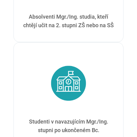
Absolventi Mgr./Ing. studia, kteří
chtějí učit na 2. stupni ZŠ nebo na SŠ
Studenti v navazujícím Mgr./Ing.
stupni po ukončeném Bc.