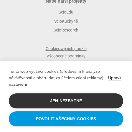
Naše další projekty
ScioEdu
ScioKuchyně
ScioResearch
Cookies a jejich použití
Všeobecné podmínky
Ochrana osobních údajů
Tento web využívá cookies (především k analýze
ScioŠkoly zakládá společnost Scio
návštěvnosti a sběru dat za účelem cílení reklamy).
Upravit
scio s.r.o.
nastavení
Pobřežní 34, 186 00 Praha 8
IČO: 10779442; DIČ: CZ10779442
JEN NEZBYTNÉ
POVOLIT VŠECHNY COOKIES