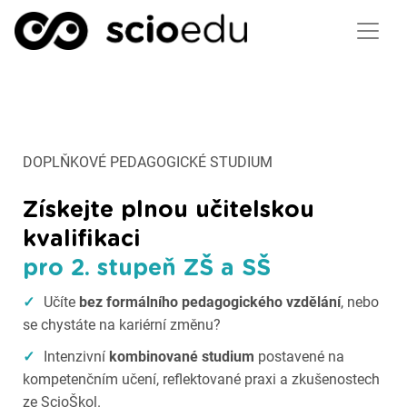
DOPLŇKOVÉ PEDAGOGICKÉ STUDIUM
Získejte plnou učitelskou
kvalifikaci
pro 2. stupeň ZŠ a SŠ
✓
Učíte
bez formálního pedagogického vzdělání
, nebo
se chystáte na kariérní změnu?
✓
Intenzivní
kombinované studium
postavené na
kompetenčním učení, reflektované praxi a zkušenostech
ze ScioŠkol.