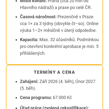
Místo konání:
Praha (cca 20 min od
Hlavního nádraží) a praxe po celé ČR.
Časová náročnost:
Prezenčně v Praze
cca 1× za 3 týdny (obvykle čt–so). Online
výuka 1–2× měsíčně v úterý odpoledne.
Kapacita:
Max. 32 účastníků. Podmínkou
pro otevření konkrétní aprobace je min. 5
přihlášených.
TERMÍNY A CENA
Zahájení:
Září 2026 (4. běh), Únor 2027
(5. běh).
Cena programu:
67 000 Kč
Úřad práce (zvolená rekvalifikace):